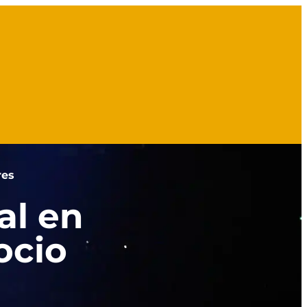
res
al en
ocio