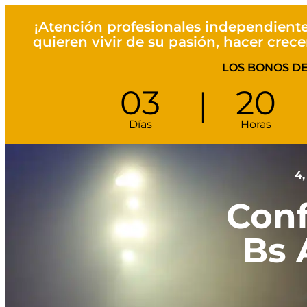
¡Atención profesionales independiente
quieren vivir de su pasión, hacer crece
LOS BONOS D
03
20
Días
Horas
4,
Conf
Bs 