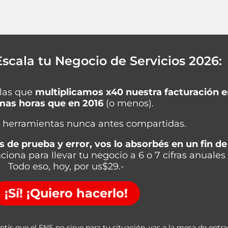
scala tu Negocio de Servicios 2026:
 las que
multiplicamos x40 nuestra facturación en
as horas que en 2016
(o menos).
 herramientas nunca antes compartidas.
s de prueba y error, vos lo absorbés en un fin d
nciona para llevar tu negocio a 6 o 7 cifras anuales
Todo eso, hoy, por us$29.-
¡Sí! ¡Quiero hacerlo!
sentís que el ENS no sirve para tu situación, vas a la mesa de entr