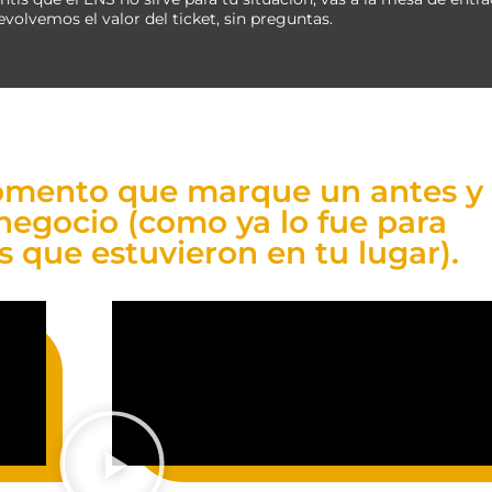
evolvemos el valor del ticket, sin preguntas.
momento que marque un antes y
negocio (como ya lo fue para
 que estuvieron en tu lugar).