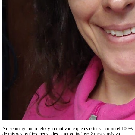
No se imaginan lo felíz y lo motivante que es esto: ya cubro el 100%
de mis gastos fijos mensuales, y tengo incluso 2 meses más ya